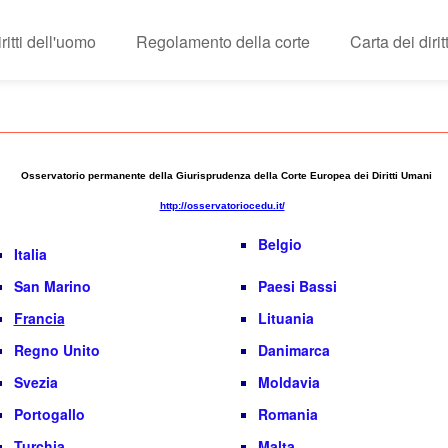
itti dell'uomo
Regolamento della corte
Carta dei diri
Osservatorio permanente della Giurisprudenza della Corte Europea dei Diritti Umani
http://osservatoriocedu.it/
Belgio
Italia
San Marino
Paesi Bassi
Francia
Lituania
Regno Unito
Danimarca
Svezia
Moldavia
Portogallo
Romania
Turchia
Malta