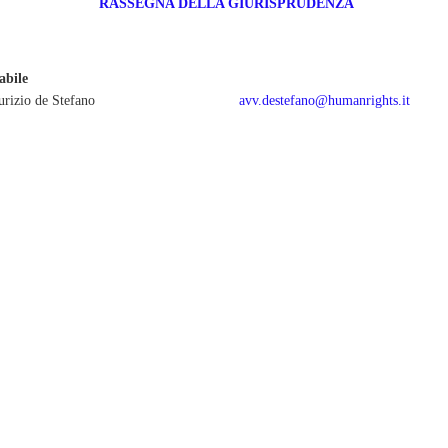
RASSEGNA DELLA GIURISPRUDENZA
sabile
rizio de Stefano
avv.destefano@humanrights.it