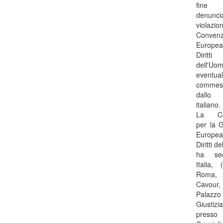
fin
denunci
violazio
Convenz
Europe
Diritti
dell'Uom
eventua
commes
dallo 
italiano.
La Con
per la G
Europe
Diritti d
ha se
Italia, 
Roma, 
Cavour,
Palaz
Giustizia
pres