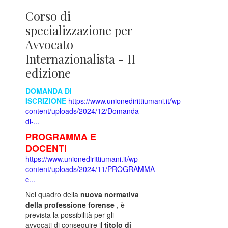
****************
Corso di
****************
specializzazione per
Avvocato
*************
Internazionalista - II
edizione
DOMANDA DI
ISCRIZIONE
https://www.unionedirittiumani.it/wp-
content/uploads/2024/12/Domanda-
di-...
PROGRAMMA E
DOCENTI
https://www.unionedirittiumani.it/wp-
content/uploads/2024/11/PROGRAMMA-
c...
Nel quadro della
nuova normativa
della professione forense
, è
prevista la possibilità per gli
avvocati di conseguire il
titolo di