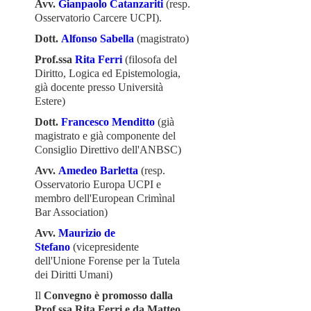
Avv.
Gianpaolo Catanzariti
(resp.
Osservatorio Carcere UCPI).
Dott.
Alfonso Sabella
(magistrato)
Prof.ssa
Rita Ferri
(filosofa del
Diritto, Logica ed Epistemologia,
già docente presso Università
Estere)
Dott.
Francesco Menditto
(già
magistrato e già componente del
Consiglio Direttivo dell'ANBSC)
Avv.
Amedeo Barletta
(resp.
Osservatorio Europa UCPI e
membro dell'European Crimìnal
Bar Association)
Avv.
Maurizio de
Stefano
(vicepresidente
dell'Unione Forense per la Tutela
dei Diritti Umani)
Il
Convegno è promosso dalla
Prof.ssa Rita Ferri e da Matteo