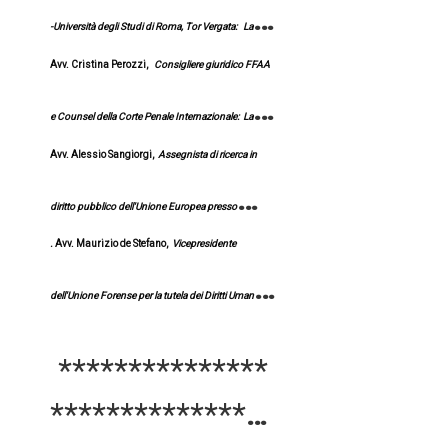
e arretramenti
-Università degli Studi di Roma, Tor Vergata:
La
sistema della Convenzione europea dei diritti umani
Avv. Cristina Perozzi,
Consigliere giuridico FFAA
Convenzione
europea dei diritti umani
di fronte al
e Counsel della Corte Penale Internazionale:
La
cd Protocollo Albania
Avv. Alessio Sangiorgi,
Assegnista di ricerca in
Convenzione europea dei diritti umani e conflitti
diritto pubblico dell'Unione Europea presso
armati
.
Avv. Maurizio de Stefano,
Vicepresidente
UNITELMA Sapienza:
Il ruolo dell'avvocato davanti
dell'Unione Forense per la tutela dei Diritti Umani:
alla
Corte europea dei diritti umani
conclusioni
***************
****************