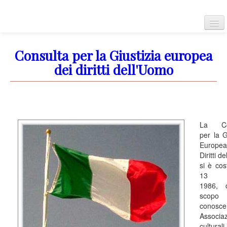
Home
Consulta per la Giustizia europea
dei diritti dell'Uomo
Convenzione Europea
La Con
Corte Europea dei diritti dell'uomo
per la G
Europe
Diritti d
si è cost
Regolamento della corte
13 g
1986, 
scopo 
conosce
Associaz
Carta dei diritti fondamentali dell'Unione Europea
cultur