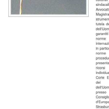
sindacal
Avvocat
Magistr
Info
strume
tutela de
dell'Uom
garant
norme
internaz
in partic
norm
procedu
presen
ricorsi
individu
Corte E
dei Di
dell'Uom
pres
Consigli
d'Eur
Strasbu