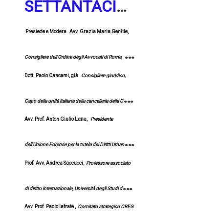
EUROPEA
SETTANTACIN
QUESIMO
Presiede e Modera
Avv. Grazia Maria Gentile,
ANNIVERSARI
Consigliere dell'Ordine degli Avvocati di Roma,
O DELLA
Dott. Paolo Cancemi, già
Consigliere giuridico,
Responsabile Commissione Diritti Umani.
CONVENZIONE
Capo della unità italiana della cancelleria della Corte
EUROPEA DEI
Avv. Prof. Anton Giulio Lana,
Presidente
europea dei diritti umani:
L'organizzazione della
DIRITTI UMANI
dell'Unione Forense per la tutela dei Diritti Umani,
- 04.11.2025 -
Corte europea dei diritti umani a fronte della
Prof. Avv. Andrea Saccucci,
Professore associato
L'impatto della giurisprudenza della
Corte europea
YouTube
giurisdizione verso 47 Stati membri del Consiglio
di diritto internazionale, Università degli Studi della
dei diritti umani
nell'ordinamento italiano: progressi
d'Europa
Avv. Prof. Paolo Iafrate ,
Comitato strategico CREG
Campania "Luigi Vanvitelli" :
Il valore del tempo nel