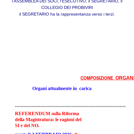
l'ASSEMBLEA DEI SOCI, l'ESECUTIVO, il SEGRETARIO, il
COLLEGIO DEI PROBIVIRI
il SEGRETARIO ha la rappresentanza verso i terzi.
COMPOSIZIONE
ORGANI
Organi attualmente in
carica
**************************************************************************
REFERENDUM sulla Riforma
della Magistratura: le ragioni del
SI e del NO.