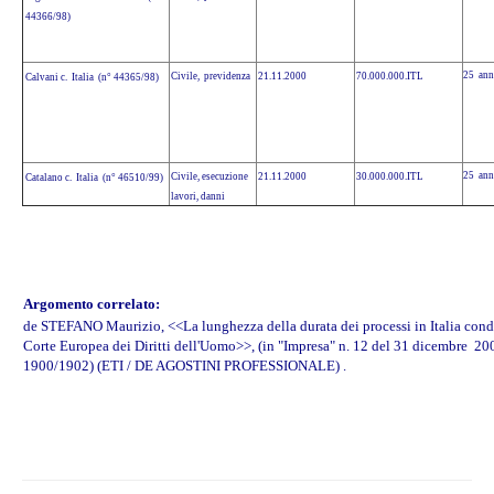
44366/98)
25 ann
Civile, previdenza
21.11.2000
70.000.000.ITL
Calvani c. Italia (n° 44365/98)
25 ann
Civile, esecuzione
21.11.2000
30.000.000.ITL
Catalano c. Italia (n° 46510/99)
lavori, danni
Argomento correlato:
de STEFANO Maurizio, <<La lunghezza della durata dei processi in Italia cond
Corte Europea dei Diritti dell'Uomo>>, (in "Impresa" n. 12 del 31 dicembre 20
1900/1902) (ETI / DE AGOSTINI PROFESSIONALE) .