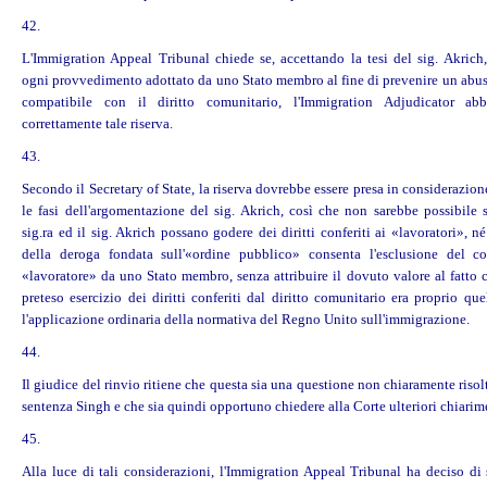
42.
L'Immigration Appeal Tribunal chiede se, accettando la tesi del sig. Akrich
ogni provvedimento adottato da uno Stato membro al fine di prevenire un abus
compatibile con il diritto comunitario, l'Immigration Adjudicator abb
correttamente tale riserva.
43.
Secondo il Secretary of State, la riserva dovrebbe essere presa in considerazio
le fasi dell'argomentazione del sig. Akrich, così che non sarebbe possibile s
sig.ra ed il sig. Akrich possano godere dei
diritti
conferiti ai «lavoratori», né
della deroga fondata sull'«ordine pubblico» consenta l'esclusione del c
«lavoratore» da uno Stato membro, senza attribuire il dovuto valore al fatto c
preteso esercizio dei
diritti
conferiti dal diritto comunitario era proprio quel
l'applicazione ordinaria della normativa del Regno Unito sull'immigrazione.
44.
Il giudice del rinvio ritiene che questa sia una questione non chiaramente risolt
sentenza Singh e che sia quindi opportuno chiedere alla Corte ulteriori chiarim
45.
Alla luce di tali considerazioni, l'Immigration Appeal Tribunal ha deciso di 