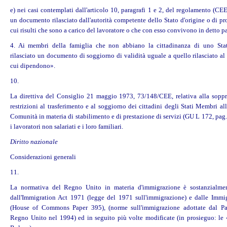
e) nei casi contemplati dall'articolo 10, paragrafi 1 e 2, del regolamento (CE
un documento rilasciato dall'autorità competente dello Stato d'origine o di p
cui risulti che sono a carico del lavoratore o che con esso convivono in detto p
4. Ai membri della famiglia che non abbiano la cittadinanza di uno St
rilasciato un documento di soggiorno di validità uguale a quello rilasciato al
cui dipendono».
10.
La direttiva del Consiglio 21 maggio 1973, 73/148/CEE, relativa alla soppr
restrizioni al trasferimento e al soggiorno dei cittadini degli Stati Membri all
Comunità in materia di stabilimento e di prestazione di servizi (GU L 172, pag.
i lavoratori non salariati e i loro familiari.
Diritto nazionale
Considerazioni generali
11.
La normativa del Regno Unito in materia d'immigrazione è sostanzialment
dall'Immigration Act 1971 (legge del 1971 sull'immigrazione) e dalle Immi
(House of Commons Paper 395), (norme sull'immigrazione adottate dal Pa
Regno Unito nel 1994) ed in seguito più volte modificate (in prosieguo: le