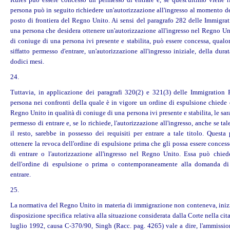
persona può in seguito richiedere un'autorizzazione all'ingresso al momento de
posto di frontiera del Regno Unito. Ai sensi del paragrafo 282 delle Immigrat
una persona che desidera ottenere un'autorizzazione all'ingresso nel Regno Un
di coniuge di una persona ivi presente e stabilita, può essere concessa, qual
siffatto permesso d'entrare, un'autorizzazione all'ingresso iniziale, della dur
dodici mesi.
24.
Tuttavia, in applicazione dei paragrafi 320(2) e 321(3) delle Immigration 
persona nei confronti della quale è in vigore un ordine di espulsione chiede 
Regno Unito in qualità di coniuge di una persona ivi presente e stabilita, le sar
permesso di entrare e, se lo richiede, l'autorizzazione all'ingresso, anche se tal
il resto, sarebbe in possesso dei requisiti per entrare a tale titolo. Questa
ottenere la revoca dell'ordine di espulsione prima che gli possa essere conces
di entrare o l'autorizzazione all'ingresso nel Regno Unito. Essa può chied
dell'ordine di espulsione o prima o contemporaneamente alla domanda di
entrare.
25.
La normativa del Regno Unito in materia di immigrazione non conteneva, iniz
disposizione specifica relativa alla situazione considerata dalla Corte nella cit
luglio 1992, causa C-370/90, Singh (Racc. pag. 4265) vale a dire, l'ammissi