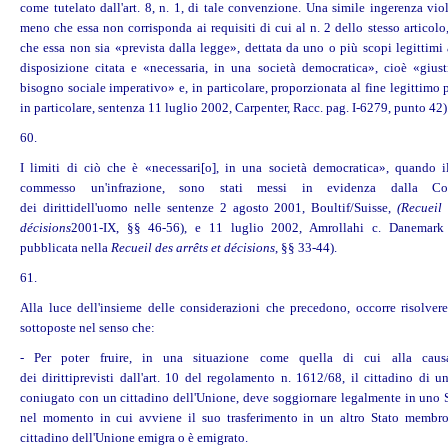
come tutelato dall'art. 8, n. 1, di tale convenzione. Una simile ingerenza vi
meno che essa non corrisponda ai requisiti di cui al n. 2 dello stesso articol
che essa non sia «prevista dalla legge», dettata da uno o più scopi legittimi 
disposizione citata e «necessaria, in una società democratica», cioè «giust
bisogno sociale imperativo» e, in particolare, proporzionata al fine legittimo p
in particolare, sentenza 11 luglio 2002, Carpenter, Racc. pag. I-6279, punto 42)
60.
I limiti di ciò che è «necessari[o], in una società democratica», quando 
commesso un'infrazione, sono stati messi in evidenza dalla Co
dei
diritti
dell'
uomo
nelle sentenze 2 agosto 2001, Boultif/Suisse,
(Recueil 
décisions
2001-IX, §§ 46-56), e 11 luglio 2002, Amrollahi c. Danemark
pubblicata nella
Recueil des arrêts et décisions
, §§ 33-44).
61.
Alla luce dell'insieme delle considerazioni che precedono, occorre risolvere
sottoposte nel senso che:
- Per poter fruire, in una situazione come quella di cui alla causa
dei
diritti
previsti dall'art. 10 del regolamento n. 1612/68, il cittadino di u
coniugato con un cittadino dell'Unione, deve soggiornare legalmente in uno
nel momento in cui avviene il suo trasferimento in un altro Stato membro
cittadino dell'Unione emigra o è emigrato.