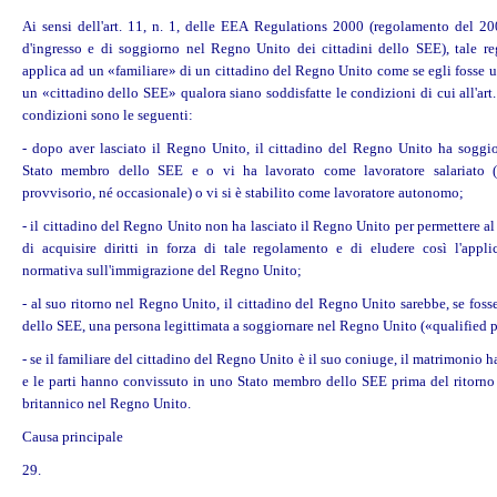
Ai sensi dell'art. 11, n. 1, delle EEA Regulations 2000 (regolamento del 200
d'ingresso e di soggiorno nel Regno Unito dei cittadini dello SEE), tale r
applica ad un «familiare» di un cittadino del Regno Unito come se egli fosse u
un «cittadino dello SEE» qualora siano soddisfatte le condizioni di cui all'art. 
condizioni sono le seguenti:
- dopo aver lasciato il Regno Unito, il cittadino del Regno Unito ha soggi
Stato membro dello SEE e o vi ha lavorato come lavoratore salariato (
provvisorio, né occasionale) o vi si è stabilito come lavoratore autonomo;
- il cittadino del Regno Unito non ha lasciato il Regno Unito per permettere al
di acquisire
diritti
in forza di tale regolamento e di eludere così l'appli
normativa sull'immigrazione del Regno Unito;
- al suo ritorno nel Regno Unito, il cittadino del Regno Unito sarebbe, se foss
dello SEE, una persona legittimata a soggiornare nel Regno Unito («qualified p
- se il familiare del cittadino del Regno Unito è il suo coniuge, il matrimonio 
e le parti hanno convissuto in uno Stato membro dello SEE prima del ritorno 
britannico nel Regno Unito.
Causa principale
29.