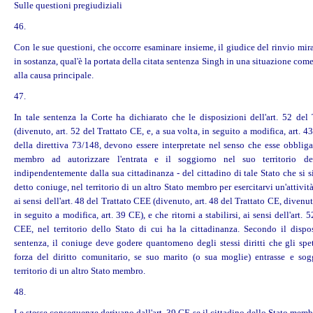
Sulle questioni pregiudiziali
46.
Con le sue questioni, che occorre esaminare insieme, il giudice del rinvio mir
in sostanza, qual'è la portata della citata sentenza Singh in una situazione come
alla causa principale.
47.
In tale sentenza la Corte ha dichiarato che le disposizioni dell'art. 52 del
(divenuto, art. 52 del Trattato CE, e, a sua volta, in seguito a modifica, art. 4
della direttiva 73/148, devono essere interpretate nel senso che esse obblig
membro ad autorizzare l'entrata e il soggiorno nel suo territorio d
indipendentemente dalla sua cittadinanza - del cittadino di tale Stato che si s
detto coniuge, nel territorio di un altro Stato membro per esercitarvi un'attivit
ai sensi dell'art. 48 del Trattato CEE (divenuto, art. 48 del Trattato CE, divenut
in seguito a modifica, art. 39 CE), e che ritorni a stabilirsi, ai sensi dell'art. 
CEE, nel territorio dello Stato di cui ha la cittadinanza. Secondo il dispos
sentenza, il coniuge deve godere quantomeno degli stessi
diritti
che gli spet
forza del diritto comunitario, se suo marito (o sua moglie) entrasse e sog
territorio di un altro Stato membro.
48.
Le stesse conseguenze derivano dall'art. 39 CE se il cittadino dello Stato memb