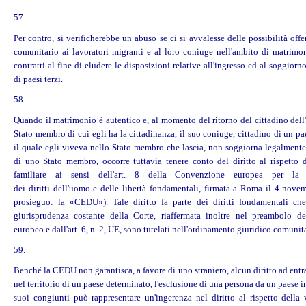
57.
Per contro, si verificherebbe un abuso se ci si avvalesse delle possibilità offer
comunitario ai lavoratori migranti e al loro coniuge nell'ambito di matrim
contratti al fine di eludere le disposizioni relative all'ingresso ed al soggiorno
di paesi terzi.
58.
Quando il matrimonio è autentico e, al momento del ritorno del cittadino dell
Stato membro di cui egli ha la cittadinanza, il suo coniuge, cittadino di un pa
il quale egli viveva nello Stato membro che lascia, non soggiorna legalmente 
di uno Stato membro, occorre tuttavia tenere conto del diritto al rispetto d
familiare ai sensi dell'art. 8 della Convenzione europea per la s
dei
diritti
dell'
uomo
e delle libertà fondamentali, firmata a Roma il 4 nove
prosieguo: la «CEDU»). Tale diritto fa parte dei
diritti
fondamentali che
giurisprudenza costante della Corte, riaffermata inoltre nel preambolo de
europeo e dall'art. 6, n. 2, UE, sono tutelati nell'ordinamento giuridico comunit
59.
Benché la CEDU non garantisca, a favore di uno straniero, alcun diritto ad entra
nel territorio di un paese determinato, l'esclusione di una persona da un paese i
suoi congiunti può rappresentare un'ingerenza nel diritto al rispetto della v