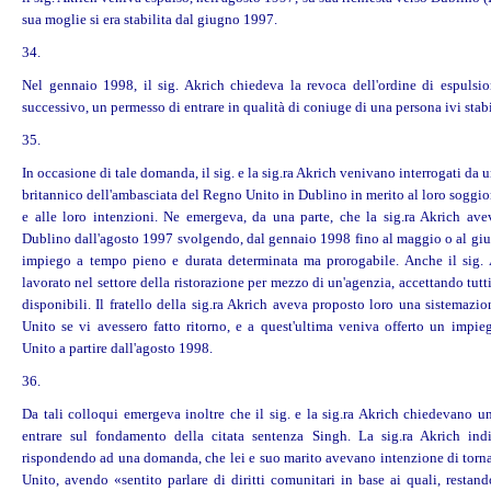
sua moglie si era stabilita dal giugno 1997.
34.
Nel gennaio 1998, il sig. Akrich chiedeva la revoca dell'ordine di espulsio
successivo, un permesso di entrare in qualità di coniuge di una persona ivi stabi
35.
In occasione di tale domanda, il sig. e la sig.ra Akrich venivano interrogati da 
britannico dell'ambasciata del Regno Unito in Dublino in merito al loro soggio
e alle loro intenzioni. Ne emergeva, da una parte, che la sig.ra Akrich ave
Dublino dall'agosto 1997 svolgendo, dal gennaio 1998 fino al maggio o al gi
impiego a tempo pieno e durata determinata ma prorogabile. Anche il sig.
lavorato nel settore della ristorazione per mezzo di un'agenzia, accettando tutt
disponibili. Il fratello della sig.ra Akrich aveva proposto loro una sistemaz
Unito se vi avessero fatto ritorno, e a quest'ultima veniva offerto un impi
Unito a partire dall'agosto 1998.
36.
Da tali colloqui emergeva inoltre che il sig. e la sig.ra Akrich chiedevano u
entrare sul fondamento della citata sentenza Singh. La sig.ra Akrich indi
rispondendo ad una domanda, che lei e suo marito avevano intenzione di torn
Unito, avendo «sentito parlare di
diritti
comunitari in base ai quali, restando