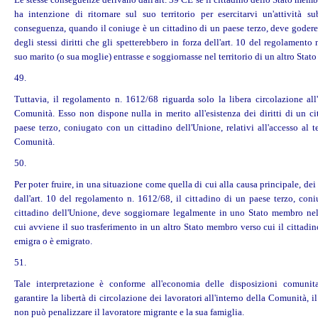
ha intenzione di ritornare sul suo territorio per esercitarvi un'attività su
conseguenza, quando il coniuge è un cittadino di un paese terzo, deve gode
degli stessi
diritti
che gli spetterebbero in forza dell'art. 10 del regolamento
suo marito (o sua moglie) entrasse e soggiornasse nel territorio di un altro Sta
49.
Tuttavia, il regolamento n. 1612/68 riguarda solo la libera circolazione all'
Comunità. Esso non dispone nulla in merito all'esistenza dei
diritti
di un ci
paese terzo, coniugato con un cittadino dell'Unione, relativi all'accesso al te
Comunità.
50.
Per poter fruire, in una situazione come quella di cui alla causa principale, dei
dall'art. 10 del regolamento n. 1612/68, il cittadino di un paese terzo, con
cittadino dell'Unione, deve soggiornare legalmente in uno Stato membro n
cui avviene il suo trasferimento in un altro Stato membro verso cui il cittadi
emigra o è emigrato.
51.
Tale interpretazione è conforme all'economia delle disposizioni comunita
garantire la libertà di circolazione dei lavoratori all'interno della Comunità, il
non può penalizzare il lavoratore migrante e la sua famiglia.