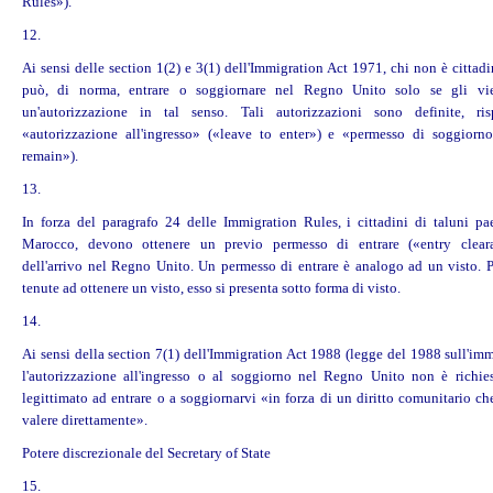
Rules»).
12.
Ai sensi delle section 1(2) e 3(1) dell'Immigration Act 1971, chi non è cittad
può, di norma, entrare o soggiornare nel Regno Unito solo se gli vi
un'autorizzazione in tal senso. Tali autorizzazioni sono definite, risp
«autorizzazione all'ingresso» («leave to enter») e «permesso di soggiorn
remain»).
13.
In forza del paragrafo 24 delle Immigration Rules, i cittadini di taluni paes
Marocco, devono ottenere un previo permesso di entrare («entry clear
dell'arrivo nel Regno Unito. Un permesso di entrare è analogo ad un visto. P
tenute ad ottenere un visto, esso si presenta sotto forma di visto.
14.
Ai sensi della section 7(1) dell'Immigration Act 1988 (legge del 1988 sull'imm
l'autorizzazione all'ingresso o al soggiorno nel Regno Unito non è richie
legittimato ad entrare o a soggiornarvi «in forza di un diritto comunitario ch
valere direttamente».
Potere discrezionale del Secretary of State
15.