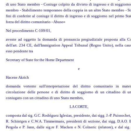
di uno Stato membro - Coniuge colpito da divieto di ingresso e di soggiorno 
membro - Stabilimento temporaneo della coppia in un altro Stato membro - St
fini di conferire al coniuge il diritto di ingresso e di soggiorno nel primo S
Info
forza del diritto comunitario - Abuso»
Nel procedimento C-109/01,
avente ad oggetto la domanda di pronuncia pregiudiziale proposta alla C
dell'art. 234 CE, dall'Immigration Appeal Tribunal (Regno Unito), nella cau
esso pendente tra
Secretary of State for the Home Department
e
Hacene Akrich
domanda vertente sull'interpretazione del diritto comunitario in mater
circolazione delle persone e di diritto di soggiorno di un cittadino di u
coniugato con un cittadino di uno Stato membro,
LA CORTE,
composta dal sig. G.C. Rodríguez Iglesias, presidente, dai sigg. J.-P. Puissochet
R. Schintgen e C.W.A. Timmermans, presidenti di sezione, dai sigg. D.A.O. 
Pergola e P. Jann, dalle sig.re F. Macken e N. Colneric (relatore), e dal sig