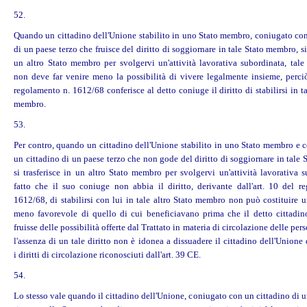
52.
Quando un cittadino dell'Unione stabilito in uno Stato membro, coniugato con
di un paese terzo che fruisce del diritto di soggiornare in tale Stato membro, si 
un altro Stato membro per svolgervi un'attività lavorativa subordinata, tale 
non deve far venire meno la possibilità di vivere legalmente insieme, perciò 
regolamento n. 1612/68 conferisce al detto coniuge il diritto di stabilirsi in ta
membro.
53.
Per contro, quando un cittadino dell'Unione stabilito in uno Stato membro e 
un cittadino di un paese terzo che non gode del diritto di soggiornare in tale
si trasferisce in un altro Stato membro per svolgervi un'attività lavorativa s
fatto che il suo coniuge non abbia il diritto, derivante dall'art. 10 del r
1612/68, di stabilirsi con lui in tale altro Stato membro non può costituire 
meno favorevole di quello di cui beneficiavano prima che il detto cittadin
fruisse delle possibilità offerte dal Trattato in materia di circolazione delle per
l'assenza di un tale diritto non è idonea a dissuadere il cittadino dell'Unione d
i
diritti
di circolazione riconosciuti dall'art. 39 CE.
54.
Lo stesso vale quando il cittadino dell'Unione, coniugato con un cittadino di u