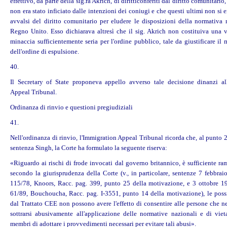
effettivo, da parte della sig.ra Akrich, di
diritti
conferiti dal diritto comunitario,
non era stato inficiato dalle intenzioni dei coniugi e che questi ultimi non si 
avvalsi del diritto comunitario per eludere le disposizioni della normativa 
Regno Unito. Esso dichiarava altresì che il sig. Akrich non costituiva una v
minaccia sufficientemente seria per l'ordine pubblico, tale da giustificare i
dell'ordine di espulsione.
40.
Il Secretary of State proponeva appello avverso tale decisione dinanzi al
Appeal Tribunal.
Ordinanza di rinvio e questioni pregiudiziali
41.
Nell'ordinanza di rinvio, l'Immigration Appeal Tribunal ricorda che, al punto 2
sentenza Singh, la Corte ha formulato la seguente riserva:
«Riguardo ai rischi di frode invocati dal governo britannico, è sufficiente r
secondo la giurisprudenza della Corte (v., in particolare, sentenze 7 febbrai
115/78, Knoors, Racc. pag. 399, punto 25 della motivazione, e 3 ottobre 1
61/89, Bouchoucha, Racc. pag. I-3551, punto 14 della motivazione), le possib
dal Trattato CEE non possono avere l'effetto di consentire alle persone che n
sottrarsi abusivamente all'applicazione delle normative nazionali e di vieta
membri di adottare i provvedimenti necessari per evitare tali abusi».