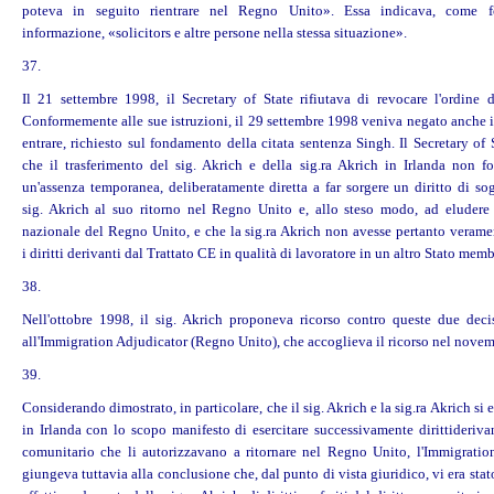
poteva in seguito rientrare nel Regno Unito». Essa indicava, come f
informazione, «solicitors e altre persone nella stessa situazione».
37.
Il 21 settembre 1998, il Secretary of State rifiutava di revocare l'ordine d
Conformemente alle sue istruzioni, il 29 settembre 1998 veniva negato anche i
entrare, richiesto sul fondamento della citata sentenza Singh. Il Secretary of 
che il trasferimento del sig. Akrich e della sig.ra Akrich in Irlanda non fo
un'assenza temporanea, deliberatamente diretta a far sorgere un diritto di so
sig. Akrich al suo ritorno nel Regno Unito e, allo steso modo, ad eludere
nazionale del Regno Unito, e che la sig.ra Akrich non avesse pertanto veramen
i
diritti
derivanti dal Trattato CE in qualità di lavoratore in un altro Stato memb
38.
Nell'ottobre 1998, il sig. Akrich proponeva ricorso contro queste due deci
all'Immigration Adjudicator (Regno Unito), che accoglieva il ricorso nel nove
39.
Considerando dimostrato, in particolare, che il sig. Akrich e la sig.ra Akrich si e
in Irlanda con lo scopo manifesto di esercitare successivamente
diritti
derivan
comunitario che li autorizzavano a ritornare nel Regno Unito, l'Immigratio
giungeva tuttavia alla conclusione che, dal punto di vista giuridico, vi era stat