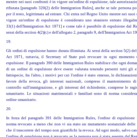
mentre nei suoi confronti è in vigore un'ordine di espulsione, tale autorizzazi
rifiutata [paragrafo 320(2) delle Immigration Rules], anche se tale persona po
per il resto, legittimata ad entrare. Chi entra nel Regno Unito mentre nei suoi 
vigore un'ordine di espulsione è considerato uno straniero entrato illegalm
33(1) dell'Immigration Act 1971] e come tale è passibile di espulsione dal R
sensi della section 4(2)(c) e dell'allegato 2, paragrafo 9, dell'Immigration Act 1
19.
Gli ordini di espulsione hanno durata illimitata. Ai sensi della section 5(2) de
Act 1971, tuttavia, il Secretary of State può revocare in ogni momento 
espulsione. Il paragrafo 390 delle Immigration Rules stabilisce che ogni doma
di un ordine di espulsione deve essere valutata tenendo presenti tutti gli e
fattispecie, fra l'altro, i motivi per cui l'ordine è stato emesso, le dichiarazion
favore della revoca, gli interessi nazionali, compreso il mantenimento di
controllo sull'immigrazione, e gli interessi del richiedente, comprese le rag
umanitario. Le situazioni matrimoniali e familiari sono di norma considera
ordine umanitario.
20.
In forza del paragrafo 391 delle Immigration Rules, l'ordine di espulsione
norma revocato a meno che non vi sia stato un mutamento sostanziale delle 
che il trascorrere del tempo non giustifichi la revoca. Ad ogni modo, salvo cas
l'ordine di espulsione non è revocato se la persona non è stata assente dal R