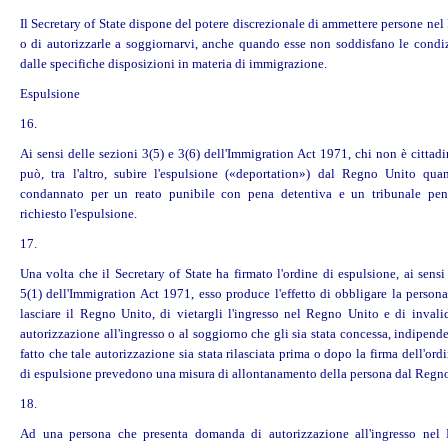
Il Secretary of State dispone del potere discrezionale di ammettere persone ne
o di autorizzarle a soggiornarvi, anche quando esse non soddisfano le condiz
dalle specifiche disposizioni in materia di immigrazione.
Espulsione
16.
Ai sensi delle sezioni 3(5) e 3(6) dell'Immigration Act 1971, chi non è cittad
può, tra l'altro, subire l'espulsione («deportation») dal Regno Unito qua
condannato per un reato punibile con pena detentiva e un tribunale pen
richiesto l'espulsione.
17.
Una volta che il Secretary of State ha firmato l'ordine di espulsione, ai sensi
5(1) dell'Immigration Act 1971, esso produce l'effetto di obbligare la persona
lasciare il Regno Unito, di vietargli l'ingresso nel Regno Unito e di invalid
autorizzazione all'ingresso o al soggiorno che gli sia stata concessa, indipen
fatto che tale autorizzazione sia stata rilasciata prima o dopo la firma dell'ordi
di espulsione prevedono una misura di allontanamento della persona dal Regn
18.
Ad una persona che presenta domanda di autorizzazione all'ingresso nel