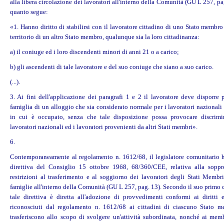
alla libera circolazione dei lavoratori all'interno della Comunità (GU L 257, pa
quanto segue:
«1. Hanno diritto di stabilirsi con il lavoratore cittadino di uno Stato membr
territorio di un altro Stato membro, qualunque sia la loro cittadinanza:
a) il coniuge ed i loro discendenti minori di anni 21 o a carico;
b) gli ascendenti di tale lavoratore e del suo coniuge che siano a suo carico.
(...).
3. Ai fini dell'applicazione dei paragrafi 1 e 2 il lavoratore deve disporre 
famiglia di un alloggio che sia considerato normale per i lavoratori nazionali
in cui è occupato, senza che tale disposizione possa provocare discrimi
lavoratori nazionali ed i lavoratori provenienti da altri Stati membri».
6.
Contemporaneamente al regolamento n. 1612/68, il legislatore comunitario h
direttiva del Consiglio 15 ottobre 1968, 68/360/CEE, relativa alla soppr
restrizioni al trasferimento e al soggiorno dei lavoratori degli Stati Membri
famiglie all'interno della Comunità (GU L 257, pag. 13). Secondo il suo primo
tale direttiva è diretta all'adozione di provvedimenti conformi ai
diritti
e
riconosciuti dal regolamento n. 1612/68 ai cittadini di ciascuno Stato 
trasferiscono allo scopo di svolgere un'attività subordinata, nonché ai memb