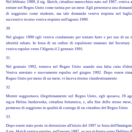
Nel febbraio 1989, il sig. Akrich, cittadino marocchino nato nel 1967, veniva 
entrare nel Regno Unito come turista per un mese. Egli presentava una domand
di soggiorno come studente, ma tale domanda veniva respinta nel lugli
successivo ricorso veniva respinto nell'agosto 1990.
30.
Nel giugno 1990 egli veniva condannato per tentato furto e per uso di un
identità rubato. In forza di un ordine di espulsione emanato dal Secretary o
veniva espulso verso l'Algeria il 2 gennaio 1991.
31.
Nel gennaio 1992, tornava nel Regno Unito usando una falsa carta d'ident
Veniva arrestato e nuovamente espulso nel giugno 1992. Dopo essere rima
Regno Unito per meno di un mese, vi faceva ritorno clandestinamente.
32.
Mentre soggiornava illegittimamente nel Regno Unito, egli sposava, l'8 ag
sig.ra Helina Jazdzewska, cittadina britannica, e, alla fine dello stesso mes
permesso di soggiorno in qualità di coniuge di un cittadino del Regno Unito.
33.
Dopo essere stato posto in detenzione all'inizio del 1997 in forza dell'Immigra
il sig. Akrich veniva espulso, nell'agosto 1997, su sua richiesta verso Dublino (