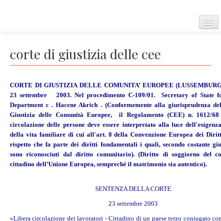
Home
corte di giustizia delle cee
CORTE DI GIUSTIZIA DELLE COMUNITA’ EUROPEE (LUSSEMBURGO
Convenzione Europea
23 settembre 2003.
Nel procedimento C-109/01. Secretary of State 
Department c .
Hacene Akrich . (Conformemente alla giurisprudenza de
Giustizia delle Comunità Europee, il Regolamento (CEE) n. 1612/68 
circolazione delle persone deve essere interpretato alla luce dell'esigenza
Corte Europea dei diritti dell'uomo
della vita familiare di cui all'art. 8 della Convenzione Europea dei Dirit
rispetto che fa parte dei diritti fondamentali i quali, secondo costante gi
sono riconosciuti dal diritto comunitario). (Diritto di soggiorno del c
cittadino dell’Unione Europea, sempreché il matrimonio sia autentico).
Regolamento della corte
SENTENZA DELLA CORTE
23 settembre 2003
Carta dei diritti fondamentali dell'Unione Europea
«Libera circolazione dei lavoratori - Cittadino di un paese terzo coniugato co