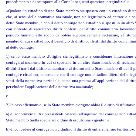
procedimento e di sottoporre alla Corte le seguenti questioni pregiudiziali:
«Qualora un cittadino di uno Stato membro sia sposato con un cittadino di un
che, ai sensi della normativa nazionale, non sia legittimato ad entrare o a s
detto Stato membro, e con il detto coniuge non cittadino si sposti in un altr
con l'intento di esercitarvi
diritti
conferiti dal diritto comunitario lavorand
periodo limitato allo scopo di potere successivamente reclamare, al ritorn
membro di cui è cittadino, il beneficio di
diritti
conferiti dal diritto comunita
al detto coniuge:
1) se lo Stato membro d'origine sia legittimato a considerare l'intenzione
coniugi, al momento in cui si spostano in un altro Stato membro, di reclamare
di
diritti
tratti dal diritto comunitario al ritorno nello Stato membro di cui il p
coniugi è cittadino, nonostante che il coniuge non cittadino difetti della leg
sensi della normativa nazionale, come una pretesa all'applicazione del diritt
per eludere l'applicazione della normativa nazionale;
e
2) In caso affermativo, se lo Stato membro d'origine abbia il diritto di rifiutarsi:
a) di sopprimere tutti i preesistenti ostacoli all'ingresso del coniuge non citta
Stato membro (nella specie, un ordine di espulsione vigente); e
b) di concedere al coniuge non cittadino il diritto di entrare nel suo territorio».