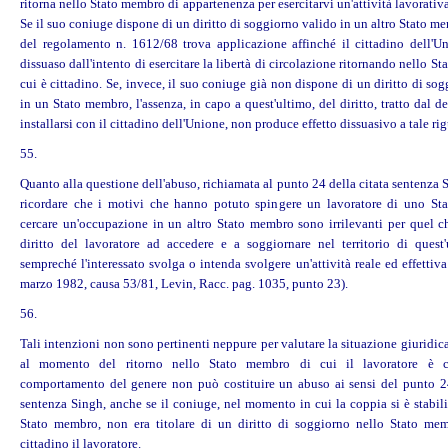
ritorna nello Stato membro di appartenenza per esercitarvi un'attività lavorativ
Se il suo coniuge dispone di un diritto di soggiorno valido in un altro Stato mem
del regolamento n. 1612/68 trova applicazione affinché il cittadino dell'U
dissuaso dall'intento di esercitare la libertà di circolazione ritornando nello S
cui è cittadino. Se, invece, il suo coniuge già non dispone di un diritto di so
in un Stato membro, l'assenza, in capo a quest'ultimo, del diritto, tratto dal det
installarsi con il cittadino dell'Unione, non produce effetto dissuasivo a tale ri
55.
Quanto alla questione dell'abuso, richiamata al punto 24 della citata sentenza 
ricordare che i motivi che hanno potuto spingere un lavoratore di uno S
cercare un'occupazione in un altro Stato membro sono irrilevanti per quel ch
diritto del lavoratore ad accedere e a soggiornare nel territorio di quest'
sempreché l'interessato svolga o intenda svolgere un'attività reale ed effettiv
marzo 1982, causa 53/81, Levin, Racc. pag. 1035, punto 23).
56.
Tali intenzioni non sono pertinenti neppure per valutare la situazione giuridic
al momento del ritorno nello Stato membro di cui il lavoratore è c
comportamento del genere non può costituire un abuso ai sensi del punto 24
sentenza Singh, anche se il coniuge, nel momento in cui la coppia si è stabili
Stato membro, non era titolare di un diritto di soggiorno nello Stato me
cittadino il lavoratore.