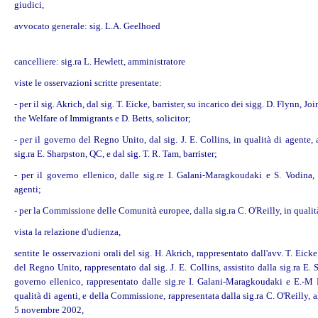
giudici,
avvocato generale: sig. L.A. Geelhoed
cancelliere: sig.ra L. Hewlett, amministratore
viste le osservazioni scritte presentate:
- per il sig. Akrich, dal sig. T. Eicke, barrister, su incarico dei sigg.
D. Flynn, Joi
the Welfare of Immigrants e D. Betts, solicitor;
- per il governo del Regno Unito, dal sig. J. E. Collins, in qualità di agente, a
sig.ra E. Sharpston, QC, e dal sig. T. R. Tam, barrister;
- per il governo ellenico, dalle sig.re I. Galani-Maragkoudaki e S. Vodina, 
agenti;
- per la Commissione delle Comunità europee, dalla sig.ra C. O'Reilly, in qualit
vista la relazione d'udienza,
sentite le osservazioni orali del sig. H. Akrich, rappresentato dall'avv. T. Eick
del Regno Unito, rappresentato dal sig. J. E. Collins, assistito dalla sig.ra E. 
governo ellenico, rappresentato dalle sig.re I. Galani-Maragkoudaki e E.-
qualità di agenti, e della Commissione, rappresentata dalla sig.ra C. O'Reilly, a
5 novembre 2002,