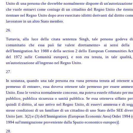
Unito di una persona che dovrebbe normalmente disporre di un'autorizzazione a
che vuole entrarvi come coniuge di un cittadino del Regno Unito che rientr
rientrare nel Regno Unito dopo aver esercitato i
diritti
derivanti dal diritto com
lavoratore in un altro Stato membro.
26.
Tuttavia, alla luce della citata sentenza Singh, tale persona godeva di
comunitario che essa può far valere direttamente» ai sensi della 
dell'Immigration Act 1988 e della section 2 dello European Communities Ac
del 1972 sulle Comunità europee), e non era tenuta, in tale qualità,
un'autorizzazione all'ingresso nel Regno Unito.
27.
In sostanza, quando una tale persona era «una persona tenuta ad ottenere 
permesso di entrare», essa doveva ottenere tale permesso per essere amme
Unito. Esso le veniva normalmente concesso, ma poteva esserle rifiutato per mo
pubblico, pubblica sicurezza o sanità pubblica. Se essa otteneva siffatto pe
quindi il diritto, al suo arrivo nel Regno Unito, di esservi ammessa e di sog
stesse condizioni di un familiare di un cittadino di uno Stato dello SEE dive
Unito [artt. 3(2) e (3) dell'Immigration (European Economic Area) Order 1994 
1994 sul'immigrazione proveniente dalla Spazio economico europeo)].
28.