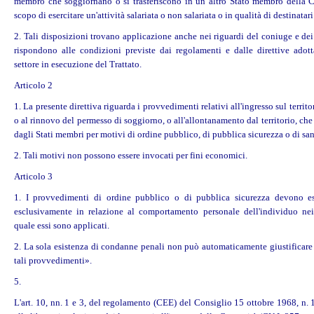
membro che soggiornano o si trasferiscono in un altro Stato membro della 
scopo di esercitare un'attività salariata o non salariata o in qualità di destinatari
2. Tali disposizioni trovano applicazione anche nei riguardi del coniuge e dei
rispondono alle condizioni previste dai regolamenti e dalle direttive adott
settore in esecuzione del Trattato.
Articolo 2
1. La presente direttiva riguarda i provvedimenti relativi all'ingresso sul territor
o al rinnovo del permesso di soggiorno, o all'allontanamento dal territorio, che
dagli Stati membri per motivi di ordine pubblico, di pubblica sicurezza o di san
2. Tali motivi non possono essere invocati per fini economici.
Articolo 3
1. I provvedimenti di ordine pubblico o di pubblica sicurezza devono es
esclusivamente in relazione al comportamento personale dell'individuo nei
quale essi sono applicati.
2. La sola esistenza di condanne penali non può automaticamente giustificare 
tali provvedimenti».
5.
L'art. 10, nn. 1 e 3, del regolamento (CEE) del Consiglio 15 ottobre 1968, n. 