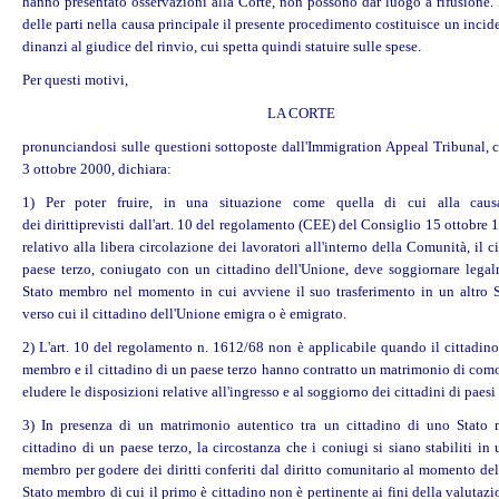
hanno presentato osservazioni alla Corte, non possono dar luogo a rifusione. 
delle parti nella causa principale il presente procedimento costituisce un incid
dinanzi al giudice del rinvio, cui spetta quindi statuire sulle spese.
Per questi motivi,
LA CORTE
pronunciandosi sulle questioni sottoposte dall'Immigration Appeal Tribunal, 
3 ottobre 2000, dichiara:
1) Per poter fruire, in una situazione come quella di cui alla causa
dei
diritti
previsti dall'art. 10 del regolamento (CEE) del Consiglio 15 ottobre 
relativo alla libera circolazione dei lavoratori all'interno della Comunità, il c
paese terzo, coniugato con un cittadino dell'Unione, deve soggiornare lega
Stato membro nel momento in cui avviene il suo trasferimento in un altro
verso cui il cittadino dell'Unione emigra o è emigrato.
2) L'art. 10 del regolamento n. 1612/68 non è applicabile quando il cittadino
membro e il cittadino di un paese terzo hanno contratto un matrimonio di como
eludere le disposizioni relative all'ingresso e al soggiorno dei cittadini di paesi 
3) In presenza di un matrimonio autentico tra un cittadino di uno Stato
cittadino di un paese terzo, la circostanza che i coniugi si siano stabiliti in 
membro per godere dei
diritti
conferiti dal diritto comunitario al momento del
Stato membro di cui il primo è cittadino non è pertinente ai fini della valutazi