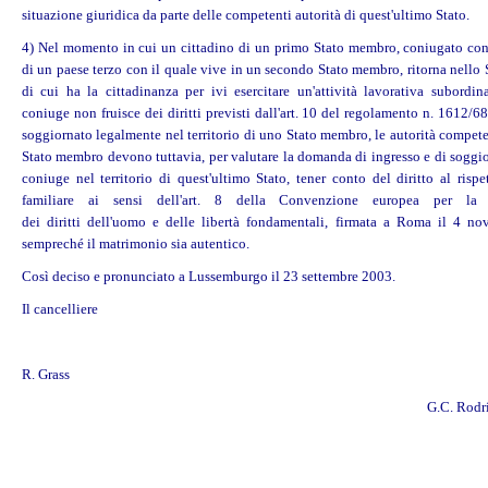
situazione giuridica da parte delle competenti autorità di quest'ultimo Stato.
4) Nel momento in cui un cittadino di un primo Stato membro, coniugato con
di un paese terzo con il quale vive in un secondo Stato membro, ritorna nello
di cui ha la cittadinanza per ivi esercitare un'attività lavorativa subordina
coniuge non fruisce dei
diritti
previsti dall'art. 10 del regolamento n. 1612/6
soggiornato legalmente nel territorio di uno Stato membro, le autorità compet
Stato membro devono tuttavia, per valutare la domanda di ingresso e di soggio
coniuge nel territorio di quest'ultimo Stato, tener conto del diritto al rispe
familiare ai sensi dell'art. 8 della Convenzione europea per la s
dei
diritti
dell'
uomo
e delle libertà fondamentali, firmata a Roma il 4 no
sempreché il matrimonio sia autentico.
Così deciso e pronunciato a Lussemburgo il 23 settembre 2003.
Il cancelliere
R. Grass
G.C. Rodrí